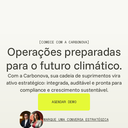
CBAM para Exportadores Brasileiros:
Guia Completo de Adequação (2026)
READ STORY
READ STORY
[COMECE COM A CARBONOVA]
Operações preparadas
para o futuro climático.
Com a Carbonova, sua cadeia de suprimentos vira
ativo estratégico: integrada, auditável e pronta para
compliance e crescimento sustentável.
AGENDAR DEMO
AGENDAR DEMO
MARQUE UMA CONVERSA ESTRATÉGICA