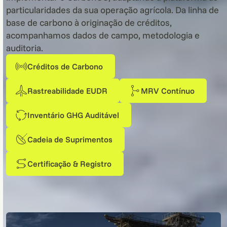
particularidades da sua operação agrícola. Da linha de
base de carbono à originação de créditos,
acompanhamos dados de campo, metodologia e
auditoria.
Créditos de Carbono
Rastreabilidade EUDR
MRV Contínuo
Inventário GHG Auditável
Cadeia de Suprimentos
Certificação
&
Registro