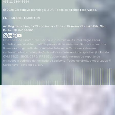
+55 11 2844-8594
© 2026 Carbonova Tecnologia LTDA. Todos os direitos reservados.
CNPJ 58.488.913/0001-89
Av. Brig. Faria Lima, 3729 - 5o Andar - Edifício Birmann 29 - Itaim Bibi, São
Paulo - SP, 04538-905
Este site é de caráter institucional e informativo. As informações aqui
contidas não constituem oferta pública de valores mobiliários, consultoria
financeira ou garantia de resultados futuros. A Carbonova atua em
conformidade com a legislação brasileira e internacional aplicável (incluindo
CVM 59/23, SBCE, CSRD, IFRS S2), observando normas de reporte de
emissões e padrões de mercado de carbono. Todos os direitos reservados ©
Carbonova Tecnologia LTDA.