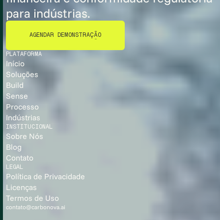
para indústrias.
AGENDAR DEMONSTRAÇÃO
AGENDAR DEMONSTRAÇÃO
PLATAFORMA
Início
Soluções
Build
Sense
Processo
Indústrias
INSTITUCIONAL
Sobre Nós
Blog
Contato
LEGAL
Política de Privacidade
Licenças
Termos de Uso
contato@carbonova.ai