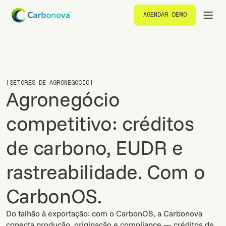
AGENDAR DEMO
AGENDAR DEMO
[SETORES DE AGRONEGÓCIO]
Agronegócio
competitivo: créditos
de carbono, EUDR e
rastreabilidade. Com o
CarbonOS.
Do talhão à exportação: com o CarbonOS, a Carbonova
conecta produção, originação e compliance — créditos de