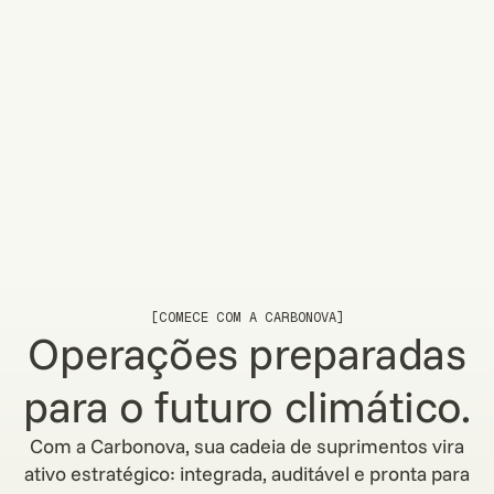
READ STORY
READ STORY
REGULAÇÃO
24.02.2026
CBAM para Exportadores Brasileiros:
Guia Completo de Adequação (2026)
READ STORY
READ STORY
[COMECE COM A CARBONOVA]
Operações preparadas
para o futuro climático.
Com a Carbonova, sua cadeia de suprimentos vira
ativo estratégico: integrada, auditável e pronta para